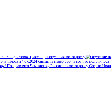
рово-Дальнее
.2025 подготовка трассы для обучения мотокроссу
24.07.2024 снимали видео 360, и вот что получилось
Поздравляем Чемпионку России по мотокроссу Софью Ива