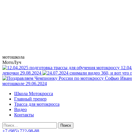
Мотокросс в Пет
Мотокросс для начинающих в Петрово-Дальнее
мотошкола
МотоЛуч
12.04
девочки 29.08.2024
мотошколе 29.06.2024
Основное
Школа Мотокросса
меню
Главный тренер
Трасса для мотокросса
Видео
Контакты
Найти:
+7 (985) 722-98-88